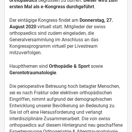
orthopaedics
begrüssen zu dürfen
. Diese
r wird zum
ersten Mal als e-Kongress durchgeführt
.
Der eintägige Kongress findet am
Donnerstag, 27.
August 2020
virtuell statt. Mitglieder der swiss
orthopaedics sind zudem eingeladen, die
Generalversammlung im Anschluss an das
Kongressprogramm virtuell per Livestream
mitzuverfolgen.
Hauptthemen sind
Orthopädie & Sport
sowie
Gerontotraumatologie
.
Die perioperative Betreuung hoch betagter Menschen,
sei es nach Fraktur oder elektiven orthopädischen
Eingriffen, nimmt aufgrund der demographischen
Entwicklung unserer Bevölkerung an Bedeutung zu.
Sie ist oft eine Herausforderung und verlangt
interdisziplinäre Zusammenarbeit. Die von swiss
orthopaedics auf diesem Hintergrund neu geschaffene
Expertengruppe Orthogeriatrie & Alterstraumatologie