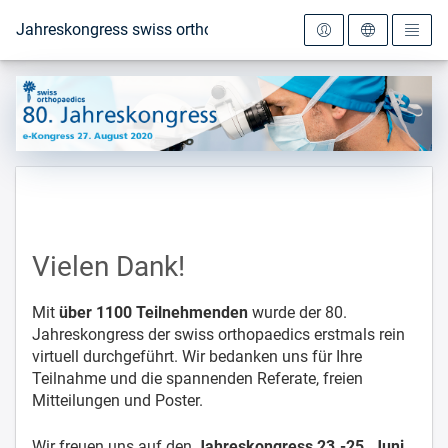
Zur Startseite
Jahreskongress swiss orthopaedics 2020
Vielen Dank!
Mit
über 1100 Teilnehmenden
wurde der 80.
Jahreskongress der swiss orthopaedics erstmals rein
virtuell durchgeführt. Wir bedanken uns für Ihre
Teilnahme und die spannenden Referate, freien
Mitteilungen und Poster.
Wir freuen uns auf den
Jahreskongress 23.-25. Juni